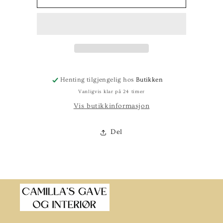
Bris
Bris
mørk
mørk
beige
beige
307
307
Henting tilgjengelig hos
Butikken
Vanligvis klar på 24 timer
Vis butikkinformasjon
Del