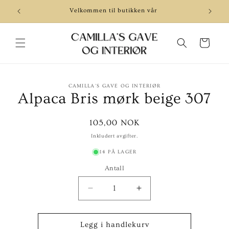
Gå videre
til
Velkommen til butikken vår
Be
innholdet
Handlekurv
pp til
CAMILLA'S GAVE OG INTERIØR
roduktinformasjon
Alpaca Bris mørk beige 307
Vanlig
105,00 NOK
pris
Inkludert avgifter.
14 PÅ LAGER
Antall
Senk
Øk
antallet
antallet
for
for
Alpaca
Alpaca
Legg i handlekurv