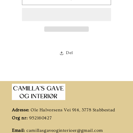
crocheted
crocheted
skjorte
skjorte
Del
Adresse:
Ole Halvorsens Vei 914, 3778 Stabbestad
Org nr:
952160427
Email:
camillasgaveoginterioer@gmail.com