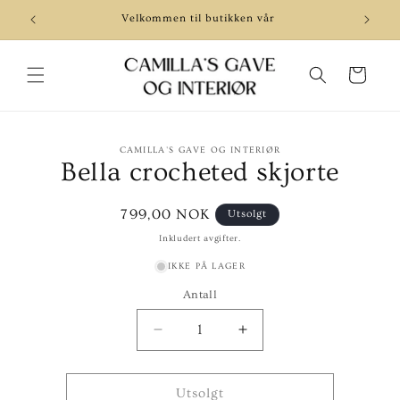
Gå videre
til
Velkommen til butikken vår
Be
innholdet
Handlekurv
pp til
CAMILLA'S GAVE OG INTERIØR
roduktinformasjon
Bella crocheted skjorte
Vanlig
799,00 NOK
Utsolgt
pris
Inkludert avgifter.
IKKE PÅ LAGER
Antall
Senk
Øk
antallet
antallet
for
for
Bella
Bella
Utsolgt