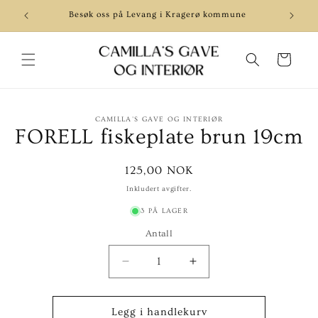
Gå videre
til
Besøk oss på Levang i Kragerø kommune
innholdet
Handlekurv
pp til
CAMILLA'S GAVE OG INTERIØR
roduktinformasjon
FORELL fiskeplate brun 19cm
Vanlig
125,00 NOK
pris
Inkludert avgifter.
3 PÅ LAGER
Antall
Senk
Øk
antallet
antallet
for
for
FORELL
FORELL
Legg i handlekurv