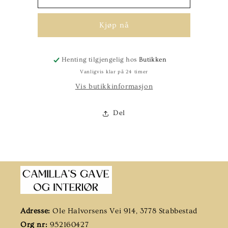
fiskeplate
fiskeplate
brun
brun
Kjøp nå
19cm
19cm
Henting tilgjengelig hos
Butikken
Vanligvis klar på 24 timer
Vis butikkinformasjon
Del
Adresse:
Ole Halvorsens Vei 914, 3778 Stabbestad
Org nr:
952160427