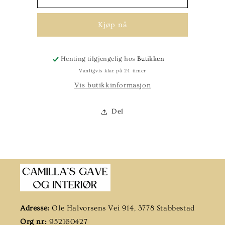
30x30
30x30
askegrå
askegrå
Kjøp nå
ZERO
ZERO
Henting tilgjengelig hos
Butikken
Vanligvis klar på 24 timer
Vis butikkinformasjon
Del
Adresse:
Ole Halvorsens Vei 914, 3778 Stabbestad
Org nr:
952160427