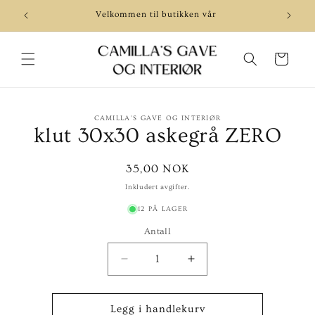
Gå videre
til
Velkommen til butikken vår
Be
innholdet
Handlekurv
pp til
CAMILLA'S GAVE OG INTERIØR
roduktinformasjon
klut 30x30 askegrå ZERO
Vanlig
35,00 NOK
pris
Inkludert avgifter.
12 PÅ LAGER
Antall
Senk
Øk
antallet
antallet
for
for
klut
klut
Legg i handlekurv