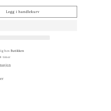
ntallet
or
UBBELYS
Legg i handlekurv
0CM
GRÅ
lig hos
Butikken
24 timer
masjon
er