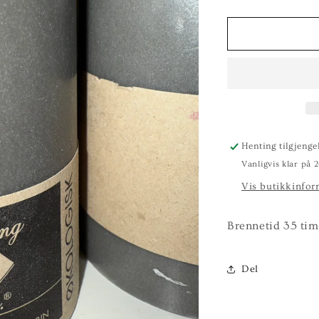
antallet
a
for
f
KUBBELYS
K
10CM
1
GRÅ
Henting tilgjenge
Vanligvis klar på 
Vis butikkinfor
Brennetid 35 tim
Del