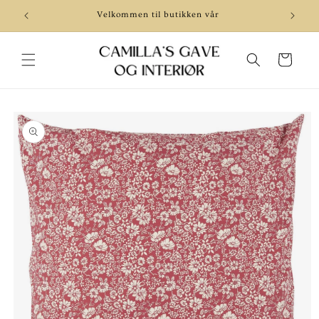
Gå videre
til
Velkommen til butikken vår
Be
innholdet
Handlekurv
pp til
roduktinformasjon