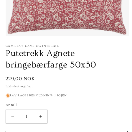
Åpne
medie
1
CAMILLA'S GAVE OG INTERIØR
Putetrekk Agnete
i
modal
bringebærfarge 50x50
Vanlig
229,00 NOK
pris
Inkludert avgifter.
LAV LAGERBEHOLDNING: 1 IGJEN
Antall
Senk
Øk
antallet
antallet
for
for